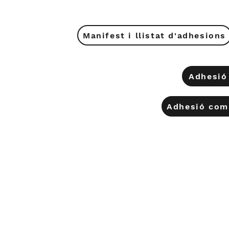
Manifest i llistat d'adhesions
Adhesió 
Adhesió com 